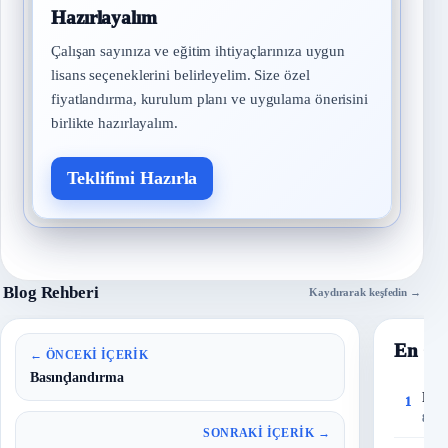
Hazırlayalım
Çalışan sayınıza ve eğitim ihtiyaçlarınıza uygun
lisans seçeneklerini belirleyelim. Size özel
fiyatlandırma, kurulum planı ve uygulama önerisini
birlikte hazırlayalım.
Teklifimi Hazırla
Blog Rehberi
Kaydırarak keşfedin →
En Ço
← ÖNCEKI İÇERIK
Basınçlandırma
Risk
1
8 Eyl
SONRAKI İÇERIK →