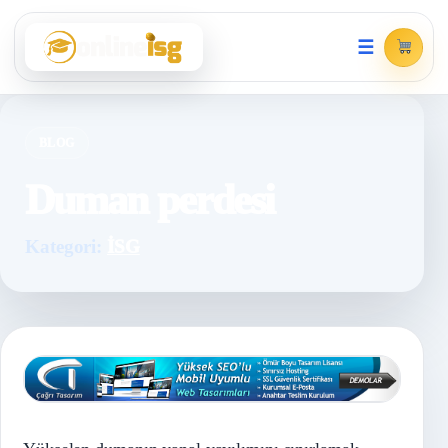
☰
BLOG
Duman perdesi
Kategori:
İSG