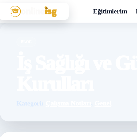
Eğitimlerim
BLOG
İş Sağlığı ve G
Kurulları
Kategori:
Çalışma Notları
,
Genel