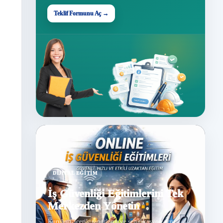
Teklif Formunu Aç →
DIJITAL EĞITIM
İş Güvenliği Eğitimlerini Tek
Merkezden Yönetin
Kurulum, içerik, raporlama ve sertifikasyon aynı