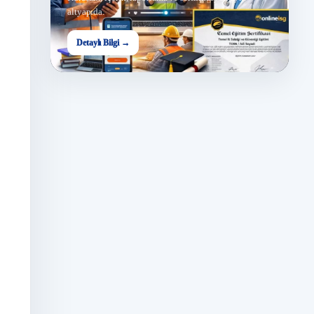
altyapıda.
Detaylı Bilgi →