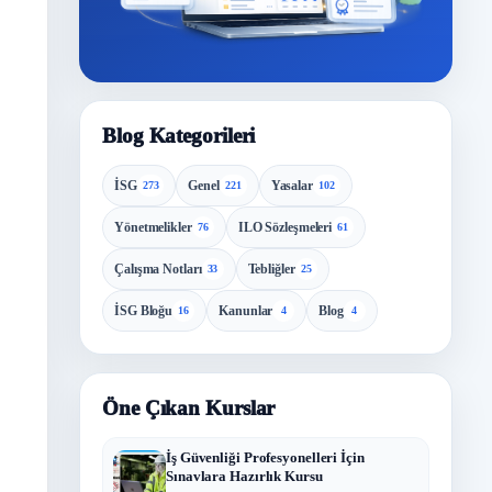
Blog Kategorileri
İSG
Genel
Yasalar
273
221
102
Yönetmelikler
ILO Sözleşmeleri
76
61
Çalışma Notları
Tebliğler
33
25
İSG Bloğu
Kanunlar
Blog
16
4
4
Öne Çıkan Kurslar
İş Güvenliği Profesyonelleri İçin
Sınavlara Hazırlık Kursu