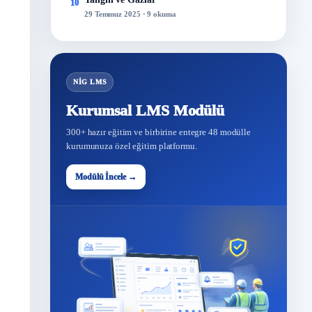
10
29 Temmuz 2025 · 9 okuma
NİG LMS
Kurumsal LMS Modülü
300+ hazır eğitim ve birbirine entegre 48 modülle
kurumunuza özel eğitim platformu.
Modülü İncele →