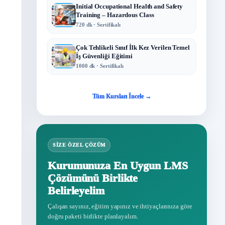
Initial Occupational Health and Safety
Training – Hazardous Class
720 dk · Sertifikalı
Çok Tehlikeli Sınıf İlk Kez Verilen Temel
İş Güvenliği Eğitimi
1000 dk · Sertifikalı
Tüm Kursları İncele →
SIZE ÖZEL ÇÖZÜM
Kurumunuza En Uygun LMS
Çözümünü Birlikte
Belirleyelim
Çalışan sayınız, eğitim yapınız ve ihtiyaçlarınıza göre
doğru paketi birlikte planlayalım.