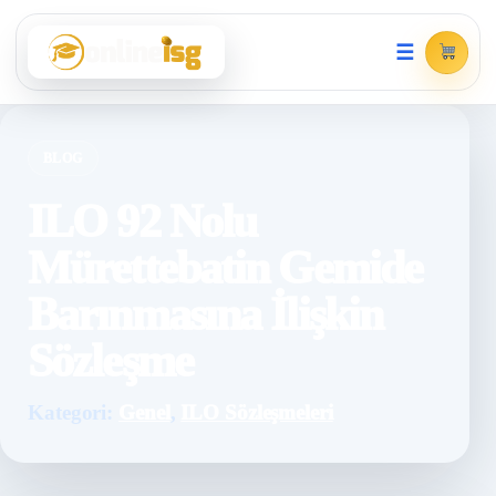
☰
BLOG
ILO 92 Nolu
Mürettebatin Gemide
Barınmasına İlişkin
Sözleşme
Kategori:
Genel
,
ILO Sözleşmeleri