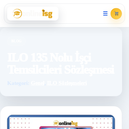
☰
BLOG
ILO 135 Nolu İşçi
Temsilcileri Sözleşmesi
Kategori:
Genel
,
ILO Sözleşmeleri