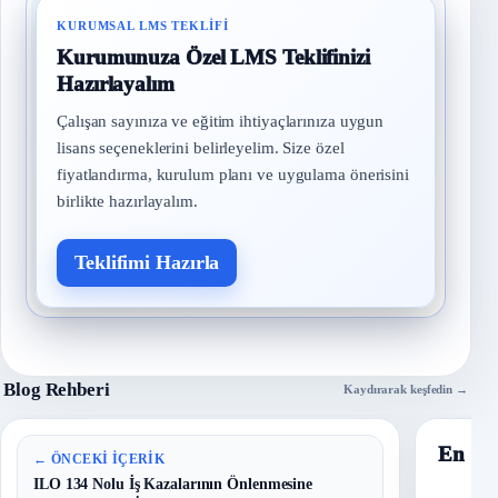
KURUMSAL LMS TEKLIFI
Kurumunuza Özel LMS Teklifinizi
Hazırlayalım
Çalışan sayınıza ve eğitim ihtiyaçlarınıza uygun
lisans seçeneklerini belirleyelim. Size özel
fiyatlandırma, kurulum planı ve uygulama önerisini
birlikte hazırlayalım.
Teklifimi Hazırla
Blog Rehberi
Kaydırarak keşfedin →
En Ço
← ÖNCEKI İÇERIK
ILO 134 Nolu İş Kazalarının Önlenmesine