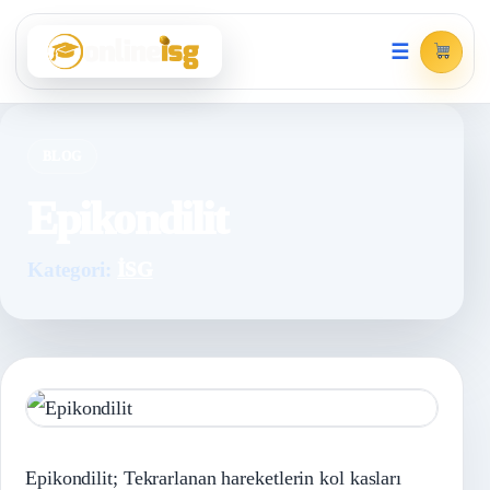
☰
BLOG
Epikondilit
Kategori:
İSG
Epikondilit; Tekrarlanan hareketlerin kol kasları