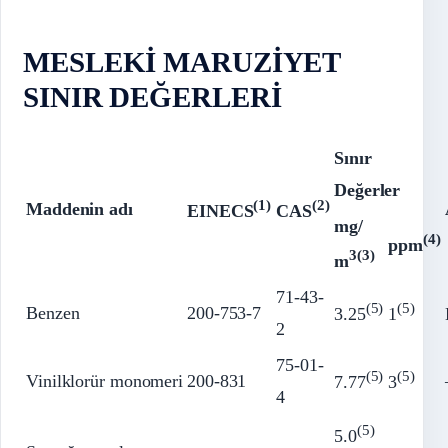
MESLEKİ MARUZİYET
SINIR DEĞERLERİ
Sınır
Değerler
(1)
(2)
Maddenin adı
EINECS
CAS
mg
/
(4)
ppm
3(3)
m
71-43-
(5)
(5)
Benzen
200-753-7
3.25
1
2
75-01-
(5)
(5)
Vinilklorür monomeri
200-831
7.77
3
4
(5)
5.0