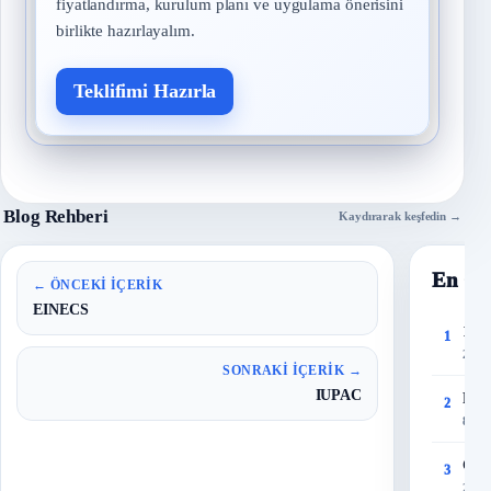
fiyatlandırma, kurulum planı ve uygulama önerisini
birlikte hazırlayalım.
Teklifimi Hazırla
Blog Rehberi
Kaydırarak keşfedin →
En Ço
← ÖNCEKI İÇERIK
EINECS
150 
1
27 T
SONRAKI İÇERIK →
IUPAC
Risk
2
8 Eyl
Çalı
3
28 T