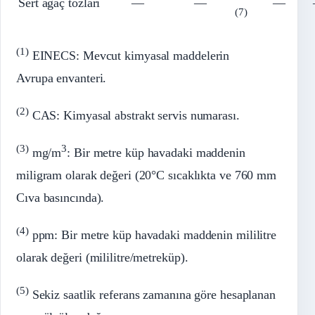
Sert ağaç tozları
—
—
—
(7)
(1)
EINECS: Mevcut kimyasal maddelerin
Avrupa envanteri.
(2)
CAS: Kimyasal abstrakt servis numarası.
(3)
3
mg/m
: Bir metre küp havadaki maddenin
miligram olarak değeri (20°C sıcaklıkta ve 760 mm
Cıva basıncında).
(4)
ppm: Bir metre küp havadaki maddenin mililitre
olarak değeri (mililitre/metreküp).
(5)
Sekiz saatlik referans zamanına göre hesaplanan