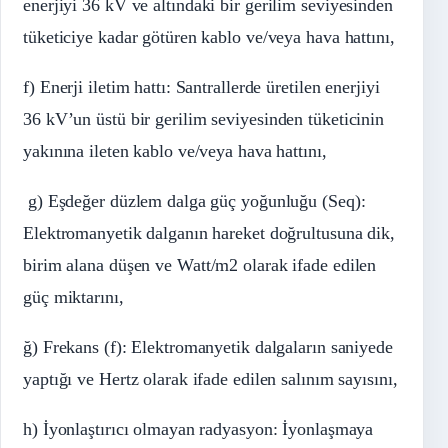
enerjiyi 36
kV
ve altındaki bir gerilim seviyesinden
tüketiciye kadar götüren kablo ve/veya hava hattını,
f) Enerji iletim hattı: Santrallerde üretilen enerjiyi
36
kV’un
üstü bir gerilim seviyesinden tüketicinin
yakınına ileten kablo ve/veya hava hattını,
g) Eşdeğer düzlem dalga güç yoğunluğu (
Seq
):
Elektromanyetik dalganın hareket doğrultusuna dik,
birim alana düşen ve
Watt
/m2 olarak ifade edilen
güç miktarını,
ğ) Frekans (f): Elektromanyetik dalgaların saniyede
yaptığı ve Hertz olarak ifade edilen salınım sayısını,
h) İyonlaştırıcı olmayan radyasyon: İyonlaşmaya