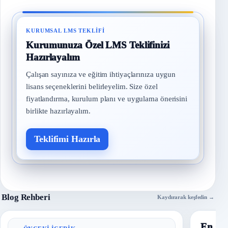
KURUMSAL LMS TEKLIFI
Kurumunuza Özel LMS Teklifinizi
Hazırlayalım
Çalışan sayınıza ve eğitim ihtiyaçlarınıza uygun
lisans seçeneklerini belirleyelim. Size özel
fiyatlandırma, kurulum planı ve uygulama önerisini
birlikte hazırlayalım.
Teklifimi Hazırla
Blog Rehberi
Kaydırarak keşfedin →
En Ço