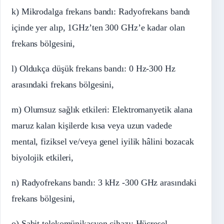
k) Mikrodalga frekans bandı:
Radyofrekans
bandı
içinde yer alıp, 1GHz’ten 300
GHz’e
kadar olan
frekans bölgesini,
l) Oldukça düşük frekans bandı: 0
Hz-300
Hz
arasındaki frekans bölgesini,
m) Olumsuz sağlık etkileri: Elektromanyetik alana
maruz kalan kişilerde kısa veya uzun vadede
mental
, fiziksel ve/veya genel iyilik hâlini bozacak
biyolojik etkileri,
n)
Radyofrekans
bandı: 3
kHz
-300
GHz
arasındaki
frekans bölgesini,
o) Sabit telekomünikasyon cihazı: Hücresel