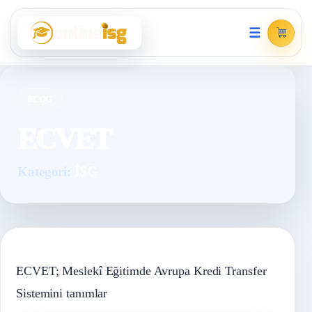
☰
BLOG
ECVET
Kategori:
İSG
ECVET; Meslekî Eğitimde Avrupa Kredi Transfer
Sistemini tanımlar