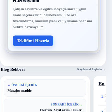
Hazırlayalım
Çalışan sayınıza ve eğitim ihtiyaçlarınıza uygun
lisans seçeneklerini belirleyelim. Size özel
fiyatlandırma, kurulum planı ve uygulama önerisini
birlikte hazırlayalım.
Teklifimi Hazırla
Blog Rehberi
Kaydırarak keşfedin →
En Ço
← ÖNCEKI İÇERIK
Mutajen madde
Risk
1
8 Eyl
SONRAKI İÇERIK →
Elektrik Zayıf akım Tesisleri
150 