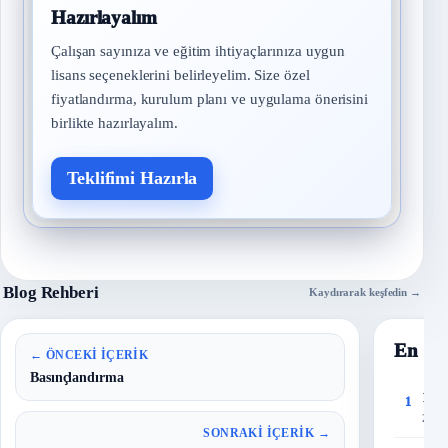
Hazırlayalım
Çalışan sayınıza ve eğitim ihtiyaçlarınıza uygun
lisans seçeneklerini belirleyelim. Size özel
fiyatlandırma, kurulum planı ve uygulama önerisini
birlikte hazırlayalım.
Teklifimi Hazırla
Blog Rehberi
Kaydırarak keşfedin →
En Ço
← ÖNCEKI İÇERIK
Basınçlandırma
150 
1
27 T
SONRAKI İÇERIK →