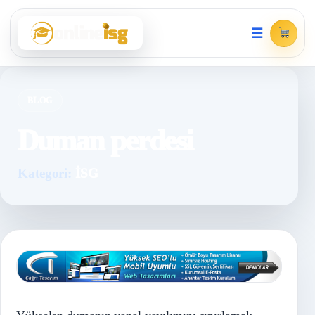
☰
BLOG
Duman perdesi
Kategori:
İSG