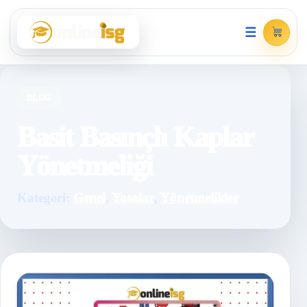
☰
BLOG
Basit Basınçlı Kaplar
Yönetmeliği
Kategori:
Genel
,
Yasalar
,
Yönetmelikler