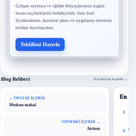
Çalışan sayınıza ve eğitim ihtiyaçlarınıza uygun
lisans seçeneklerini belirleyelim. Size özel
fiyatlandırma, kurulum planı ve uygulama önerisini
birlikte hazırlayalım.
Teklifimi Hazırla
Blog Rehberi
Kaydırarak keşfedin →
En Ço
← ÖNCEKI İÇERIK
Meskun mahal
150 
1
27 T
SONRAKI İÇERIK →
Atrium
Çalı
2
28 T