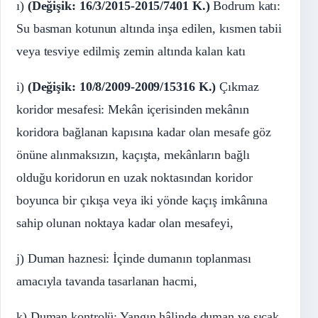
ı)
(Değişik: 16/3/2015-2015/7401 K.)
Bodrum katı:
Su basman kotunun altında inşa edilen, kısmen tabii
veya tesviye edilmiş zemin altında kalan katı
i)
(Değişik: 10/8/2009-2009/15316 K.)
Çıkmaz
koridor mesafesi: Mekân içerisinden mekânın
koridora bağlanan kapısına kadar olan mesafe göz
önüne alınmaksızın, kaçışta, mekânların bağlı
olduğu koridorun en uzak noktasından koridor
boyunca bir çıkışa veya iki yönde kaçış imkânına
sahip olunan noktaya kadar olan mesafeyi,
j) Duman haznesi: İçinde dumanın toplanması
amacıyla tavanda tasarlanan hacmi,
k) Duman kontrolü: Yangın hâlinde duman ve sıcak