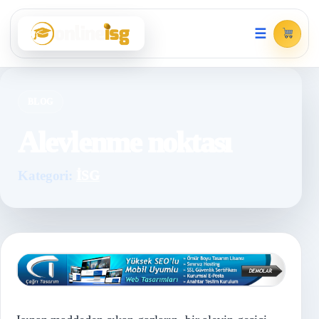
☰
BLOG
Alevlenme noktası
Kategori:
İSG