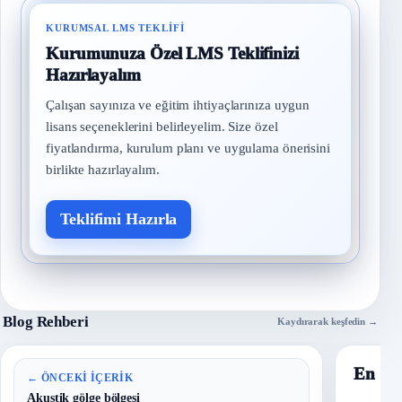
KURUMSAL LMS TEKLIFI
Kurumunuza Özel LMS Teklifinizi
Hazırlayalım
Çalışan sayınıza ve eğitim ihtiyaçlarınıza uygun
lisans seçeneklerini belirleyelim. Size özel
fiyatlandırma, kurulum planı ve uygulama önerisini
birlikte hazırlayalım.
Teklifimi Hazırla
Blog Rehberi
Kaydırarak keşfedin →
En Ço
← ÖNCEKI İÇERIK
Akustik gölge bölgesi