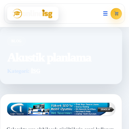
☰
BLOG
Akustik planlama
Kategori:
İSG