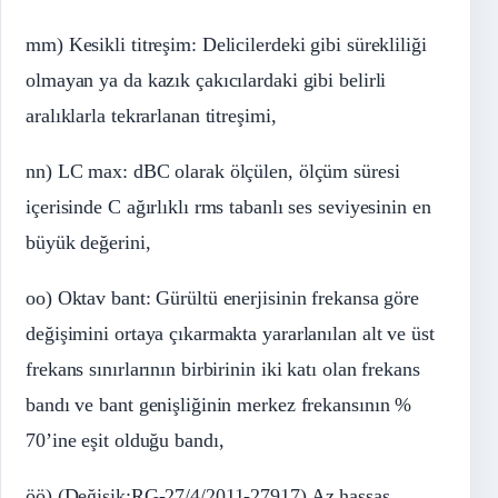
mm) Kesikli titreşim: Delicilerdeki gibi sürekliliği
olmayan ya da kazık çakıcılardaki gibi belirli
aralıklarla tekrarlanan titreşimi,
nn) LC max: dBC olarak ölçülen, ölçüm süresi
içerisinde C ağırlıklı rms tabanlı ses seviyesinin en
büyük değerini,
oo) Oktav bant: Gürültü enerjisinin frekansa göre
değişimini ortaya çıkarmakta yararlanılan alt ve üst
frekans sınırlarının birbirinin iki katı olan frekans
bandı ve bant genişliğinin merkez frekansının %
70’ine eşit olduğu bandı,
öö) (Değişik:RG-27/4/2011-27917) Az hassas