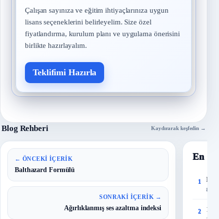
Çalışan sayınıza ve eğitim ihtiyaçlarınıza uygun
lisans seçeneklerini belirleyelim. Size özel
fiyatlandırma, kurulum planı ve uygulama önerisini
birlikte hazırlayalım.
Teklifimi Hazırla
Blog Rehberi
Kaydırarak keşfedin →
En Ço
← ÖNCEKI İÇERIK
Balthazard Formülü
Risk
1
8 Eyl
SONRAKI İÇERIK →
Ağırlıklanmış ses azaltma indeksi
150 
2