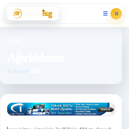
☰
BLOG
Ağırlıklama
Kategori:
İSG