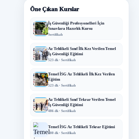
Öne Çıkan Kurslar
İş Güvenliği Profesyonelleri İçin
Sınavlara Hazırlık Kursu
Sertifikalı
Az Tehlikeli Sınıf İlk Kez Verilen Temel
İş Güvenliği Eğitimi
523 dk · Sertifikalı
Temel İSG Az Tehlikeli İlk Kez Verilen
Eğitim
523 dk · Sertifikalı
Az Tehlikeli Sınıf Tekrar Verilen Temel
İş Güvenliği Eğitimi
486 dk · Sertifikalı
Temel İSG Az Tehlikeli Tekrar Eğitimi
480 dk · Sertifikalı