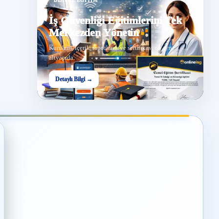
DIJITAL EĞITIM
İş Güvenliği Eğitimlerini Tek
Merkezden Yönetin
Kurulum, içerik, raporlama ve sertifikasyon aynı
altyapıda.
Detaylı Bilgi →