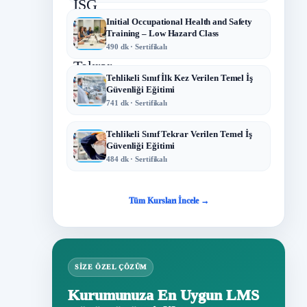
Initial Occupational Health and Safety
Training – Low Hazard Class
490 dk · Sertifikalı
Tehlikeli Sınıf İlk Kez Verilen Temel İş
Güvenliği Eğitimi
741 dk · Sertifikalı
Tehlikeli Sınıf Tekrar Verilen Temel İş
Güvenliği Eğitimi
484 dk · Sertifikalı
Tüm Kursları İncele →
SIZE ÖZEL ÇÖZÜM
Kurumunuza En Uygun LMS