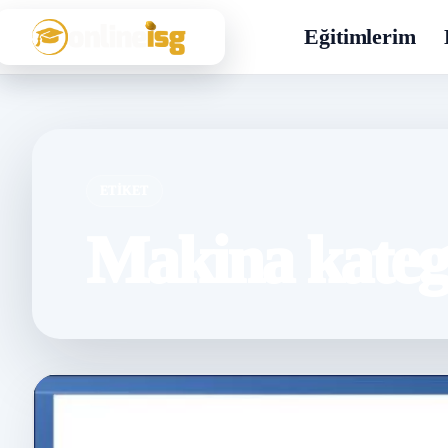
Eğitimlerim
ETIKET
Makina katego